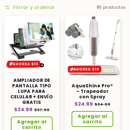
Ir
directamente
Filtrar y ordenar
85 productos
al contenido
AHORRA $13
AHORRA $10
AMPLIADOR DE
AquaShine Pro®
PANTALLA TIPO
– Trapeador
LUPA PARA
con Spray
CELULAR + ENVÍO
GRATIS
Precio
$24.99
Precio
$34.99
Precio
$24.99
Precio
habitual
de
$37.99
habitual
de
Agregar al
oferta
carrito
Agregar al
oferta
carrito