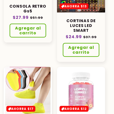
CONSOLA RETRO
AHORRA $13
Gs5
Precio
$27.99
Precio
$51.99
CORTINAS DE
habitual
de
LUCES LED
Agregar al
oferta
SMART
carrito
Precio
$24.99
Precio
$37.99
habitual
de
Agregar al
oferta
carrito
AHORRA $17
AHORRA $12