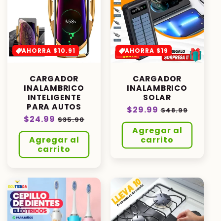
AHORRA $10.91
AHORRA $19
CARGADOR
CARGADOR
INALAMBRICO
INALAMBRICO
INTELIGENTE
SOLAR
PARA AUTOS
Precio
$29.99
Precio
$48.99
Precio
$24.99
Precio
$35.90
habitual
de
habitual
de
Agregar al
oferta
Agregar al
carrito
oferta
carrito