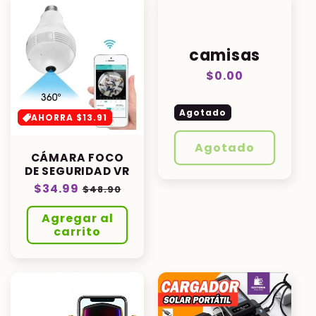
camisas
Precio
$0.00
habitual
Agotado
AHORRA $13.91
Agotado
CÁMARA FOCO
DE SEGURIDAD VR
Precio
$34.99
Precio
$48.90
habitual
de
Agregar al
oferta
carrito