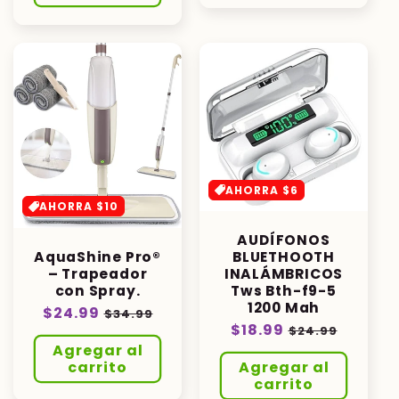
AHORRA $6
AHORRA $10
AUDÍFONOS
AquaShine Pro®
BLUETHOOTH
– Trapeador
INALÁMBRICOS
con Spray.
Tws Bth-f9-5
1200 Mah
Precio
$24.99
Precio
$34.99
Precio
$18.99
Precio
habitual
de
$24.99
habitual
de
Agregar al
oferta
carrito
Agregar al
oferta
carrito