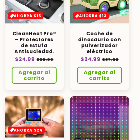
AHORRA $15
AHORRA $13
CleanHeat Pro®
Coche de
– Protectores
dinosaurio con
de Estufa
pulverizador
Antisuciedad.
eléctrico
Precio
$24.99
Precio
Precio
$24.99
Precio
$39.99
$37.99
habitual
de
habitual
de
Agregar al
Agregar al
oferta
oferta
carrito
carrito
AHORRA $24