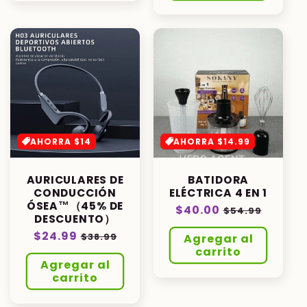
AHORRA $14
AHORRA $14.99
AURICULARES DE
BATIDORA
CONDUCCIÓN
ELÉCTRICA 4 EN 1
ÓSEA™（45% DE
Precio
$40.00
Precio
$54.99
DESCUENTO）
habitual
de
Precio
$24.99
Precio
$38.99
Agregar al
oferta
habitual
de
carrito
Agregar al
oferta
carrito