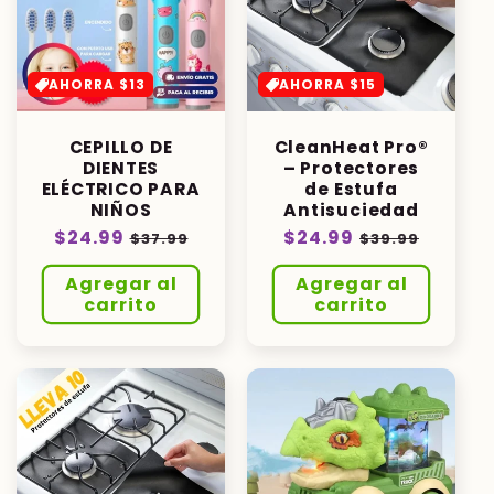
AHORRA $13
AHORRA $15
CEPILLO DE
CleanHeat Pro®
DIENTES
– Protectores
ELÉCTRICO PARA
de Estufa
NIÑOS
Antisuciedad
Precio
$24.99
Precio
Precio
$24.99
Precio
$37.99
$39.99
habitual
de
habitual
de
Agregar al
Agregar al
oferta
oferta
carrito
carrito