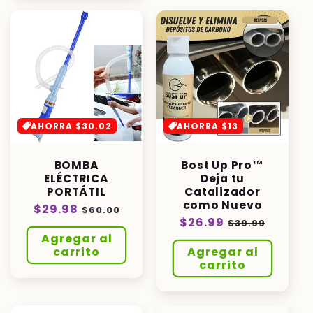
AHORRA $30.02
AHORRA $13
BOMBA
Bost Up Pro™
ELÉCTRICA
Deja tu
PORTÁTIL
Catalizador
como Nuevo
Precio
$29.98
Precio
$60.00
Precio
$26.99
Precio
habitual
de
$39.99
habitual
de
Agregar al
oferta
carrito
Agregar al
oferta
carrito