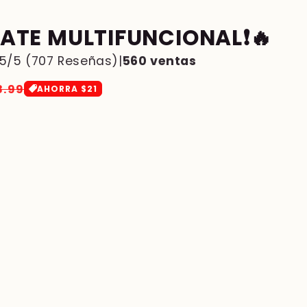
CATE MULTIFUNCIONAL❗🔥
/5 (707 Reseñas)|
560 ventas
ecio
8.99
AHORRA $21
erta