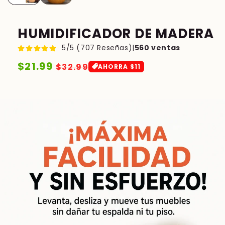
HUMIDIFICADOR DE MADERA
5/5 (707 Reseñas)|
560 ventas
Precio
$21.99
Precio
$32.99
AHORRA $11
habitual
de
oferta